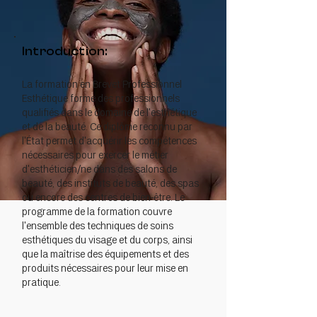
Introduction:
La formation en Brevet Professionnel
Esthétique forme des professionnels
qualifiés dans le domaine de l'esthétique
et de la beauté. Ce diplôme reconnu par
l'État permet d'acquérir les compétences
nécessaires pour exercer le métier
d'esthéticien/ne dans des salons de
beauté, des instituts de beauté, des spas
ou encore des centres de bien-être. Le
programme de la formation couvre
l'ensemble des techniques de soins
esthétiques du visage et du corps, ainsi
que la maîtrise des équipements et des
produits nécessaires pour leur mise en
pratique.