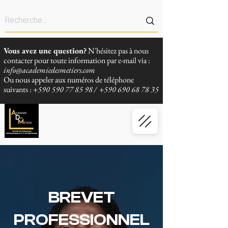
Vous avez une question?
N'hésitez pas à nous
contacter pour toute information par e-mail via :
info@academiedesmetiers.com
Ou nous appeler aux numéros de téléphone
suivants :
+590 590 77 85 98
/
+590 690 68 78 35
BREVET
PROFESSIONNEL