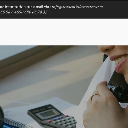
te information par e-mail via :
info@academiedesmetiers.com
85 98 /
+590 690 68 78 35