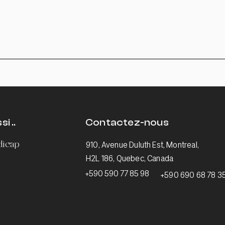
i ..
Contactez-nous
ndicap
910, Avenue Duluth Est, Montreal,
H2L 186, Quebec, Canada
+590 590 77 85 98
+590 690 68 78 3