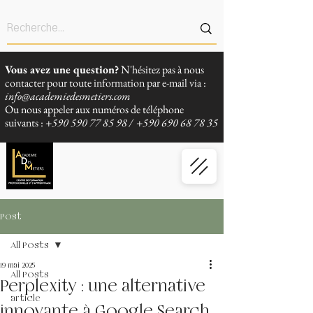
Vous avez une question?
N'hésitez pas à nous
contacter pour toute information par e-mail via :
info@academiedesmetiers.com
Ou nous appeler aux numéros de téléphone
suivants :
+590 590 77 85 98
/
+590 690 68 78 35
Post
All Posts
19 mai 2025
All Posts
Perplexity : une alternative
article
innovante à Google Search