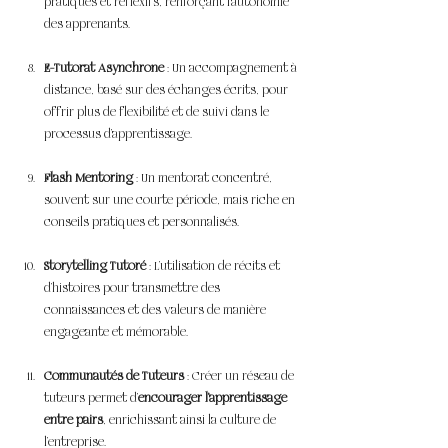
pratiques et réflexifs, renforçant l’autonomie 
des apprenants.
E-Tutorat Asynchrone
 : Un accompagnement à 
distance, basé sur des échanges écrits, pour 
offrir plus de flexibilité et de suivi dans le 
processus d’apprentissage.
Flash Mentoring
 : Un mentorat concentré, 
souvent sur une courte période, mais riche en 
conseils pratiques et personnalisés.
Storytelling Tutoré
 : L’utilisation de récits et 
d’histoires pour transmettre des 
connaissances et des valeurs de manière 
engageante et mémorable.
Communautés de Tuteurs
 : Créer un réseau de 
tuteurs permet d’
encourager l’apprentissage 
entre pairs
, enrichissant ainsi la culture de 
l’entreprise.