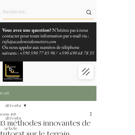
Vous avez une question?
N'hésitez pas à nous
contacter pour toute information par e-mail via :
info@academiedesmetiers.com
Ou nous appeler aux numéros de téléphone
suivants :
+590 590 77 85 98
/
+590 690 68 78 35
Post
All Posts
12 juin 2025
All Posts
13 méthodes innovantes de
article
tutorat sur le terrain