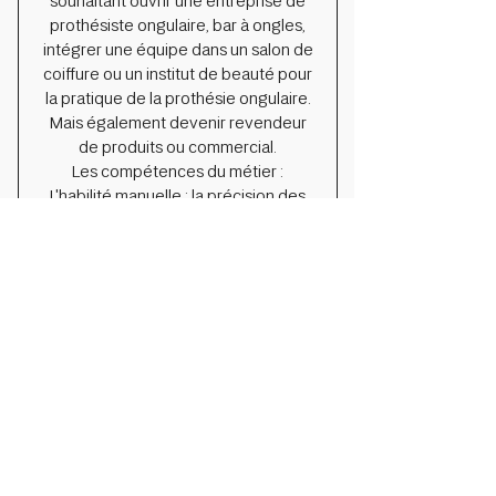
souhaitant ouvrir une entreprise de
prothésiste ongulaire, bar à ongles,
intégrer une équipe dans un salon de
coiffure ou un institut de beauté pour
la pratique de la prothésie ongulaire.
Mais également devenir revendeur
de produits ou commercial.
Les compétences du métier :
L'habilité manuelle : la précision des
gestes techniques, la patience
nécessaire à la réalisation d'un travail
précis, la dextérité indispensable
pour manier les outils avec
délicatesse et aisance ; La créativité
et le sens de l’esthétisme : suivre les
modes et les dernières tendances du
"Nails Art", capacité à créer, innover
et s'adapter à la demande ; La rigueur
et le professionnalisme : respect des
normes d’hygiène des locaux, du
matériel, du mobilier, des outils et de